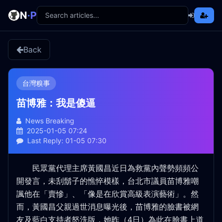
N
·P
Back
台灣糗事
苗博雅：我是傻逼
News Breaking
2025-01-05 07:24
Last Reply: 01-05 07:30
民眾黨代理主席
黃國昌
近日為救黨內聲勢頻頻公
開發言，未刮鬍子的憔悴模樣，台北市議員苗博雅嘲
諷他在「賣慘」、「像是在欣賞高級表演藝術」。然
而，黃國昌父親過世消息曝光後，苗博雅的臉書被網
友及藍白支持者怒洗版，她昨（4日）為此在臉書上道