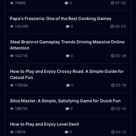
76996
0
07-02
Papa's Freezeria: One of the Best Cooking Games
130369
0
06-03
Steal Brainrot Gameplay Trends Driving Massive Online
Attention
143718
0
05-28
How to Play and Enjoy Crossy Road: A Simple Guide for
Casual Fun
178364
0
05-16
Slice Master: A Simple, Satisfying Game for Quick Fun
188759
0
05-14
How to Play and Enjoy Level Devil
79819
0
05-12