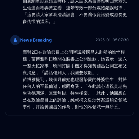
側翼網軍刻意錯置時序，讓人誤以為苗博雅明知黃老先
生仙逝而嘲弄黃立委，連帶導致一部分媒體錯誤報導，
「這要請大家幫我澄清誤會，不要讓假資訊變成滋長更
多仇恨的溫床。」
News Breaking
2025-01-05 07:30
面對2日在政論節目上公開嘲諷黃國昌未刮鬍的憔悴模
樣，苗博雅昨日晚間在臉書上公開道歉，她表示，週六
一整天忙家事，晚間打開手機才得知黃國昌公開宣布父
喪消息，「講話傷到人，我誠懇致歉。」
苗博雅提到，幾個月前她也經歷摯愛的外婆往生，對於
任何人的至親仙逝，感同身受，「在此誠心遙祝黃老先
生功德圓滿、無牽無掛、往生極樂。」就此，她回想自
己在政論節目上的評論，純就柯文哲涉弊案這類公領域
事件，評論黃國昌的作為，對他的私領域一無所悉。