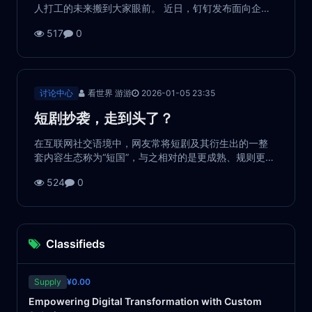
人打工的未来搬到大家眼前。 近日，钉钉发布面向企业
组织的专属硬件Ding Talk Real，以及一套AI系统
517
0
Agent OS。CEO陈航表示，“未来钉钉上所有AI Agent都
会基于Ag...
讨论中心
看世界 游游
2026-01-05 23:35
短剧抄袭，走到头了？
在互联网社交语境中，网友常将短剧及其衍生出的一整
套内容生态称为“短国”，与之相对的是更成熟、规则更清
晰的“内娱”。 长期以来，“短国”被默认为是一个有着另一
524
0
套运行方式的异世界:剧情可以离谱到失真、逻辑塌陷也
无伤大雅&mdash...
Classifieds
Supply
¥0.00
Empowering Digital Transformation with Custom