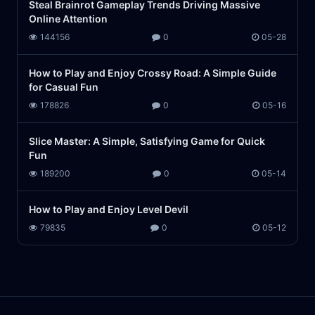
Steal Brainrot Gameplay Trends Driving Massive
Online Attention
144156
0
05-28
How to Play and Enjoy Crossy Road: A Simple Guide
for Casual Fun
178826
0
05-16
Slice Master: A Simple, Satisfying Game for Quick
Fun
189200
0
05-14
How to Play and Enjoy Level Devil
79835
0
05-12