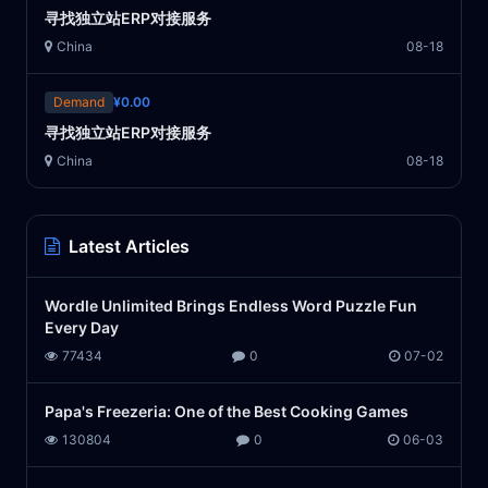
寻找独立站ERP对接服务
China
08-18
Demand
¥0.00
寻找独立站ERP对接服务
China
08-18
Latest Articles
Wordle Unlimited Brings Endless Word Puzzle Fun
Every Day
77434
0
07-02
Papa's Freezeria: One of the Best Cooking Games
130804
0
06-03