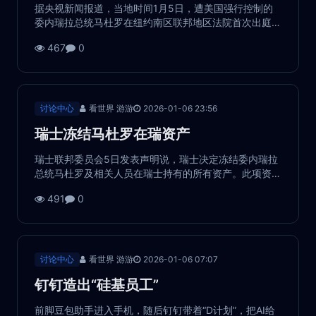
据央视新闻报道，当地时间1月5日，遭美国强行控制的
委内瑞拉总统马杜罗在纽约南区联邦地区法院首次出庭
接受庭审。马杜罗被指控犯有“毒品恐怖主义阴谋罪、可
467
0
卡因走私阴谋罪、持有机枪及破坏性装置罪，以及针对
美国的持有机枪及破坏性装置阴谋罪”。 在这场全球瞩目
的审判中，负责审理此案的纽...
讨论中心
看世界 游游
2026-01-06 23:56
瑞士冻结马杜罗在瑞资产
瑞士联邦委员会5日发表声明说，瑞士决定冻结委内瑞拉
总统马杜罗及相关人员在瑞士持有的所有资产。此项资
产冻结令立即生效，有效期暂定为4年。 来源：新华社
491
0
...
讨论中心
看世界 游游
2026-01-06 07:07
钉钉造出“硅基员工”
前脚豆包助手进入手机，随后钉钉带着“D计划”，把AI给