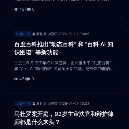
埔寨街头”的消息在网络平台传播。相关帖子中的照片显
497
0
示，该女子反戴着墨镜，席地而坐，手中还握有一张疑
似腿部的CT片。 据...
讨论中心
看世界 游游
2026-01-07 00:05
百度百科推出“动态百科” 和 “百科 AI 知
识图谱” 等新功能
百度百科举行了年终知识盛典，正式推出了 “动态百科”
和 “百科 AI 知识图谱” 等多项全新功能。这些新功能的上
线，旨在进一步提升用户的知识获取体验，使得信息更
471
0
加生动和系统化。截至目前，百度百科的词条总量已经
超过 3000 万，成为中文互联网中最大的...
讨论中心
看世界 游游
2026-01-07 00:02
马杜罗案开庭，92岁主审法官和辩护律
师都是什么来头？