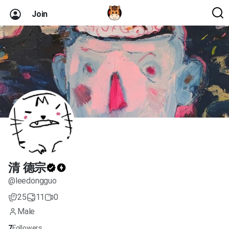
Join
清 德宗
@leedongguo
25
11
0
Male
7
Followers