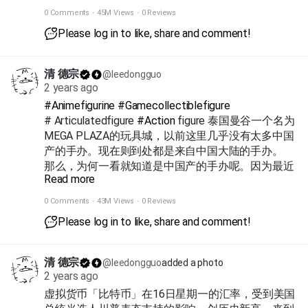
0 Comments
·
45M Views
·
0 Reviews
Please log in to like, share and comment!
清 德宗
@leedongguo
2 years ago
#Animefigurine
#Gamecollectiblefigure
# Articulatedfigure
#Action
figure 泰国曼谷一个名为
MEGA PLAZA的玩具城，以前这里几乎没有太多中国
产的手办。现在则到处都是来自中国大陆的手办。
那么，为何一看就知道是中国产的手办呢。因为最近
Read more
中国产的手办风格与日本的完全不同。这也是中国产
的手办在泰国大受欢迎，并取代日本手办的原因。这
0 Comments
·
43M Views
·
0 Reviews
种商品在中文里被称为“潮玩”。在MEGA PLAZA的每
Please log in to like, share and comment!
一层都有出售中国“潮玩”的店。
很多中国品牌玩具都是一个系列，并以“盲盒”方式出
清 德宗
@leedongguo
added a photo
售，在购买并打开盒子之前不知道里面有什么。打开
2 years ago
盲盒特有的快感似乎引起了泰国人共鸣，许多人在社
虚拟货币「比特币」在16日星期一的汇率，受到美国
交媒体上分享买到的东西。