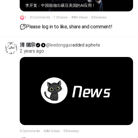
李开复：中国能做出碾压美国的AI应用！
1
·
0 Comments
·
1 Shares
·
49M Views
·
0 Reviews
Please log in to like, share and comment!
清 德宗
@leedongguo
added a photo
2 years ago
0 Comments
·
42M Views
·
0 Reviews