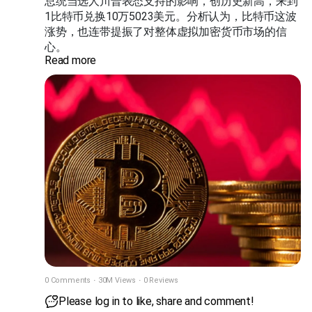
总统当选人川普表态支持的影响，创历史新高，来到
1比特币兑换10万5023美元。分析认为，比特币这波
随着基础设施发展以及电商平台使用率增加，使得包
涨势，也连带提振了对整体虚拟加密货币市场的信
括泰国在内的许多国家出现了在本国内购买中国商品
心。
的做法。这推动了中国制造商品的普及。
Read more
分析指出，美国总统当选人川普，正着手为加密货
“试过之后，发现中国产品没那么差。”随着试用过中
币，创造友善的监管环境，扭转拜登政府对加密货币
国商品的泰国人的口口相传，中国企业和中国制造的
所实施的压抑政策。此外，川普也支持建立国家战略
形象得到了改善。
比特币储备的构想，不过不少人对川普这项计画的可
行性存疑。
截至12月15日为止，比特币已经连续七个星期上涨，
创下自2021年以来最长涨势。
0 Comments
·
30M Views
·
0 Reviews
Please log in to like, share and comment!