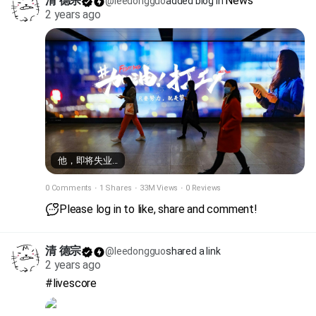
清 德宗
News
@leedongguo
added blog in
2 years ago
他，即将失业...
0 Comments
·
1 Shares
·
33M Views
·
0 Reviews
Please log in to like, share and comment!
清 德宗
@leedongguo
shared a link
2 years ago
#livescore