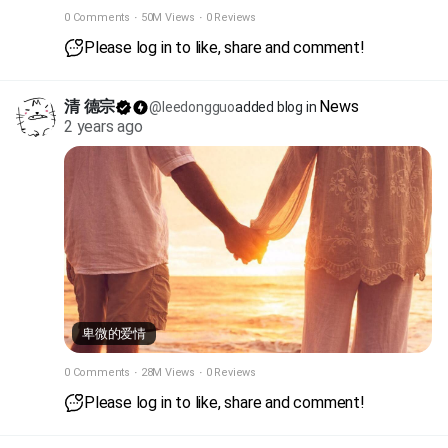
却越积越多，ZF也不得不开始货币宽松放水，希望能
0 Comments
·
50M Views
·
0 Reviews
刺激经济，希望能有效果吧，通货膨胀总比通货紧缩
Please log in to like, share and comment!
好。
寒冬期间，大家要勒紧裤腰带，怎么省钱怎么来！业
清 德宗
News
@leedongguo
added blog in
务不挣钱、还在亏损的，能停掉就停掉，不然亏损的
2 years ago
业务不久就会将你拖入泥沼。
还背负债务的兄弟，保持好身体，不要想着加大投入
来翻身了，等寒冬期过去了，机会就多了。
卑微的爱情
0 Comments
·
28M Views
·
0 Reviews
Please log in to like, share and comment!