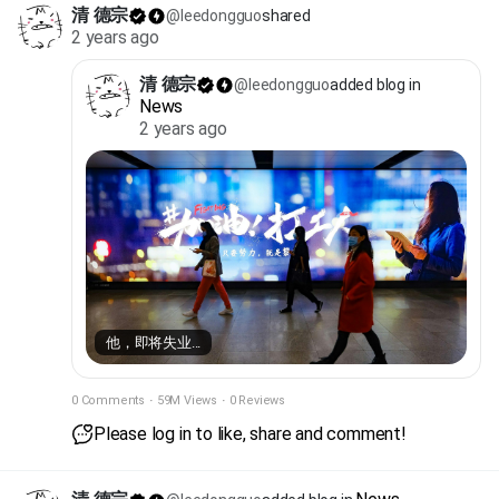
清 德宗
@leedongguo
shared
2 years ago
清 德宗
@leedongguo
added blog in
News
2 years ago
他，即将失业...
0 Comments
·
59M Views
·
0 Reviews
Please log in to like, share and comment!