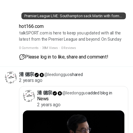
Premier League LIVE: Southampton sack Martin with former assistant eyed, Man City ‘played like U15s’ as misery continues, Chelsea close gap to Liverpool
hot166.com
talkSPORT.com is here to keep you updated with all the
latest from the Premier League and beyond. On Sunday
morning, Gary O’Neil became the third Premier League
0 Comments
·
38M Views
·
0 Reviews
manager of the season to be sacked after Wolves lost to
Please log in to like, share and comment!
Ipswich. talkSPORT understands that Vitor Pereira is set
to replace him in the dugout at Molineux. Then after that
news, Manchester United stunned Manchester City with a
清 德宗
@leedongguo
shared
late, late comeback to win a dramatic derby. Chelsea beat
2 years ago
Brentford to move clear in second place and only two
points behind league-leaders Liverpool. And to finish the
清 德宗
@leedongguo
added blog in
day there was another Premier League managerial sacking
News
with Russell Martin relieved of his duties at Southampton
2 years ago
after their 5-0 thumping defeat to Tottenham. talkSPORT
understands Sheffield Wednesday boss and former Saints
assistant Danny Rohl is an early contender for the job. Click
here for the latest fixtures and results Listen live to
talkSPORT right here Gameweek 16 fixtures Saturday,