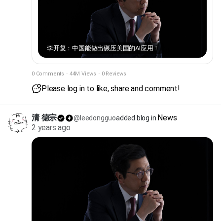
December 14 Arsenal 0-0 Everton – FT Wolves 1-2 Ipswich
– FT Newcastle 4-0 Leicester – FT Liverpool 2-2 Fulham –
FT Nottingham Forest 2-1 Aston Villa – FT Sunday,
December 15 Brighton 1-3 Crystal Palace – FT Man City 1-2
李开复：中国能做出碾压美国的AI应用！
Man United – FT Southampton 0-5 Tottenham – FT
Chelsea 2-1 Brentford – FT Monday, December 16
Bournemouth vs West Ham – 8pm – LIVE on talkSPORT
0 Comments
·
44M Views
·
0 Reviews
Please log in to like, share and comment!
清 德宗
News
@leedongguo
added blog in
2 years ago