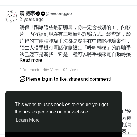
清 德宗
@leedongguo
2 years ago
網傳「踢爆這些最新騙局，你一定會被騙的！」的影
片，內容提到現在有三種新型詐騙方式。經查證，影
片裡的前兩種詐騙手法都是發生在中國的詐騙案件，
陌生人借手機打電話偷偷設定「呼叫轉移」的詐騙手
法已經不是新招，它是一種可以將手機來電自動轉接
Read more
到別的手機號碼的功能，在中國被詐騙集團利用，攔
截受害人的電話和驗證碼簡訊；除此之外，中國也有
0 Comments
·
40M Views
·
0 Reviews
犯罪集團假扮成警察，謊稱受害人涉入違法案件，要
Please log in to like, share and comment!
求其配合調查，在過程中以視訊的方式騙受害人進行
眨眼、搖頭等人臉識別驗證。以上詐騙手法都沒有在
台灣出現，警方也表示並未接獲此類案件，民眾不須
清 德宗
@leedongguo
added a photo
太過擔憂。
2 years ago
This website uses cookies to ensure you get
70岁资深女星谭艾珍近日在脸书透露遭到诈骗，已经
the best experience on our website
有98万落入诈骗集团手中，对此谭艾珍揭露，对方透
Learn More
过假政府人员、假警官、假书记官、假检察官互相演
戏，过程中还说自己正涉及一桩「60亿」的诈骗案，