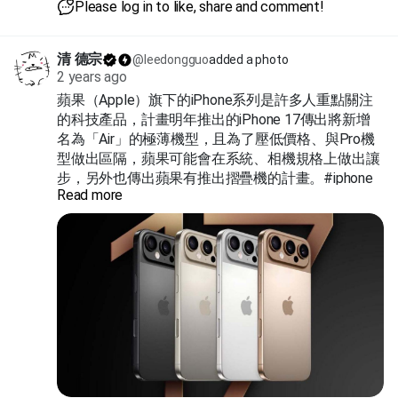
Please log in to like, share and comment!
清 德宗
@leedongguo
added a photo
2 years ago
蘋果（Apple）旗下的iPhone系列是許多人重點關注
的科技產品，計畫明年推出的iPhone 17傳出將新增
名為「Air」的極薄機型，且為了壓低價格、與Pro機
型做出區隔，蘋果可能會在系統、相機規格上做出讓
步，另外也傳出蘋果有推出摺疊機的計畫。#iphone
Read more
#iphone17