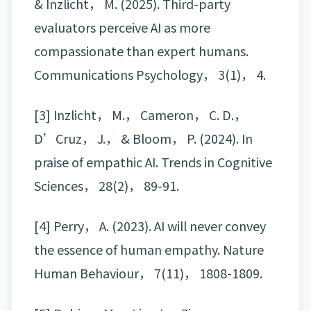
& Inzlicht， M. (2025). Third-party
evaluators perceive AI as more
compassionate than expert humans.
Communications Psychology， 3(1)， 4.
[3] Inzlicht， M.， Cameron， C. D.，
D’Cruz， J.， & Bloom， P. (2024). In
praise of empathic AI. Trends in Cognitive
Sciences， 28(2)， 89-91.
[4] Perry， A. (2023). AI will never convey
the essence of human empathy. Nature
Human Behaviour， 7(11)， 1808-1809.