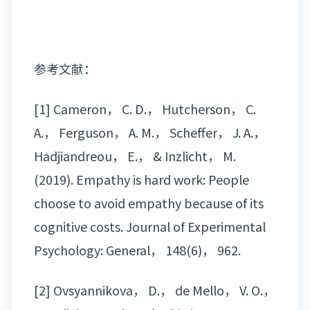
参考文献：
[1] Cameron， C. D.， Hutcherson， C.
A.， Ferguson， A. M.， Scheffer， J. A.，
Hadjiandreou， E.， & Inzlicht， M.
(2019). Empathy is hard work: People
choose to avoid empathy because of its
cognitive costs. Journal of Experimental
Psychology: General， 148(6)， 962.
[2] Ovsyannikova， D.， de Mello， V. O.，