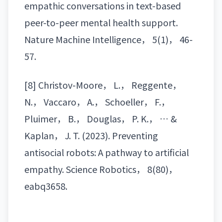
empathic conversations in text-based
peer-to-peer mental health support.
Nature Machine Intelligence， 5(1)， 46-
57.
[8] Christov-Moore， L.， Reggente，
N.， Vaccaro， A.， Schoeller， F.，
Pluimer， B.， Douglas， P. K.， … &
Kaplan， J. T. (2023). Preventing
antisocial robots: A pathway to artificial
empathy. Science Robotics， 8(80)，
eabq3658.