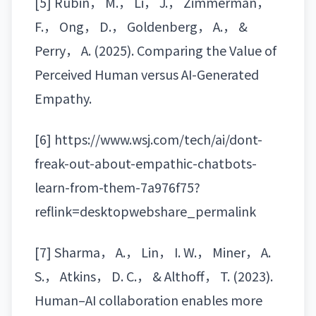
[5] Rubin， M.， Li， J.， Zimmerman，
F.， Ong， D.， Goldenberg， A.， &
Perry， A. (2025). Comparing the Value of
Perceived Human versus AI-Generated
Empathy.
[6] https://www.wsj.com/tech/ai/dont-
freak-out-about-empathic-chatbots-
learn-from-them-7a976f75?
reflink=desktopwebshare_permalink
[7] Sharma， A.， Lin， I. W.， Miner， A.
S.， Atkins， D. C.， & Althoff， T. (2023).
Human–AI collaboration enables more