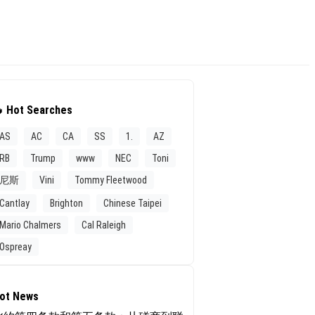
 Hot Searches
AS
AC
CA
SS
1.
AZ
RB
Trump
www
NEC
Toni
尼斯
Vini
Tommy Fleetwood
Cantlay
Brighton
Chinese Taipei
Mario Chalmers
Cal Raleigh
Ospreay
ot News