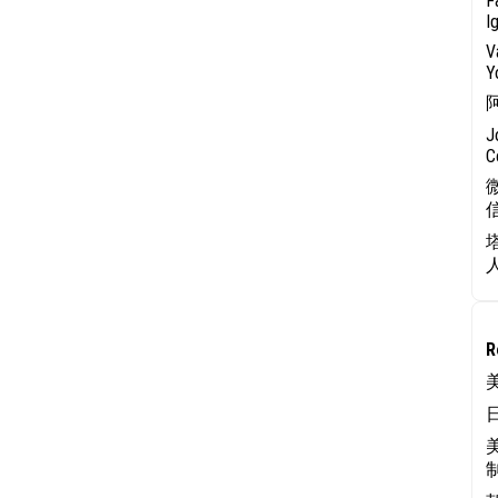
F
I
V
Y
J
C
R