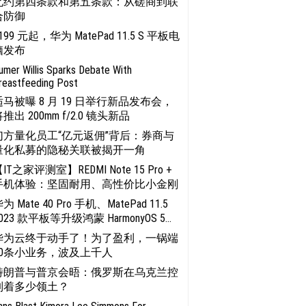
北约第四条款和第五条款：从磋商到联
合防御
199 元起，华为 MatePad 11.5 S 平板电
脑发布
umer Willis Sparks Debate With
reastfeeding Post
适马被曝 8 月 19 日举行新品发布会，
推出 200mm f/2.0 镜头新品
幻方量化员工“亿元返佣”背后：券商与
量化私募的隐秘关联被揭开一角
IT之家评测室】REDMI Note 15 Pro +
手机体验：坚固耐用、高性价比小金刚
为 Mate 40 Pro 手机、MatePad 11.5
023 款平板等升级鸿蒙 HarmonyOS 5...
华为云终于动手了！为了盈利，一锅端
20条小业务，波及上千人
特朗普与普京会晤：俄罗斯在乌克兰控
制着多少领土？