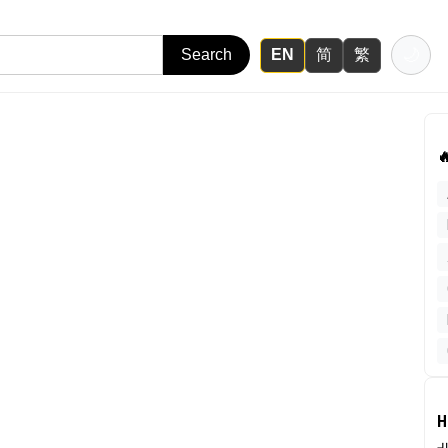
🌙
简
繁
Search
EN

H