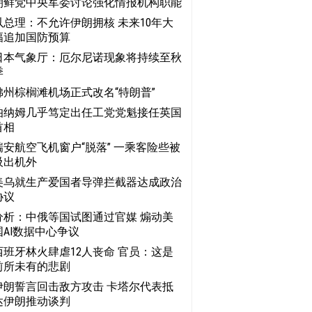
朝鲜党中央军委讨论强化情报机构职能
以总理：不允许伊朗拥核 未来10年大
幅追加国防预算
日本气象厅：厄尔尼诺现象将持续至秋
季
佛州棕榈滩机场正式改名“特朗普”
伯纳姆几乎笃定出任工党党魁接任英国
首相
瑞安航空飞机窗户“脱落” 一乘客险些被
吸出机外
美乌就生产爱国者导弹拦截器达成政治
协议
分析：中俄等国试图通过官媒 煽动美
国AI数据中心争议
西班牙林火肆虐12人丧命 官员：这是
前所未有的悲剧
伊朗誓言回击敌方攻击 卡塔尔代表抵
达伊朗推动谈判