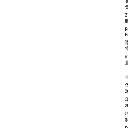
2
R
B
将
【
华
2