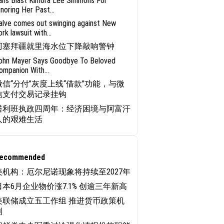
ans Blast Kimora Lee Simmons For
gnoring Her Past...
alve comes out swinging against New
ork lawsuit with...
阿塞拜疆就里海水位下降敲响警钟
ohn Mayer Says Goodbye To Beloved
ompanion With...
微信“分付”灰度上线“借款”功能，与微
信支付交易记录挂钩
塔利班执政四周年：经济困境与阿富汗
人的艰难生活
ecommended
美机构：厄尔尼诺现象将持续至2027年
日本6月企业物价涨7.1% 创逾三年新高
美联储成立五工作组 推进货币政策机
制