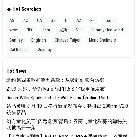
🔥 Hot Searches
AS
AC
CA
SS
1.
AZ
RB
Trump
www
NEC
Toni
尼斯
Vini
Tommy Fleetwood
Cantlay
Brighton
Chinese Taipei
Mario Chalmers
Cal Raleigh
Ospreay
Hot News
北约第四条款和第五条款：从磋商到联合防御
2199 元起，华为 MatePad 11.5 S 平板电脑发布
Rumer Willis Sparks Debate With Breastfeeding Post
适马被曝 8 月 19 日举行新品发布会，将推出 200mm f/2.0
镜头新品
幻方量化员工“亿元返佣”背后：券商与量化私募的隐秘关
联被揭开一角
【IT之家评测室】REDMI Note 15 Pro + 手机体验：坚固耐