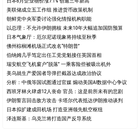
日本6月企业物价涨7.1% 创逾三年新高
美联储成立五工作组 推进货币政策机制
朝鲜党中央军委讨论强化情报机构职能
以总理：不允许伊朗拥核 未来10年大幅追加国防预算
日本气象厅：厄尔尼诺现象将持续至秋季
佛州棕榈滩机场正式改名“特朗普”
伯纳姆几乎笃定出任工党党魁接任英国首相
瑞安航空飞机窗户“脱落” 一乘客险些被吸出机外
美乌就生产爱国者导弹拦截器达成政治协议
分析：中俄等国试图通过官媒 煽动美国AI数据中心争议
西班牙林火肆虐12人丧命 官员：这是前所未有的悲剧
伊朗誓言回击敌方攻击 卡塔尔代表抵达伊朗推动谈判
日本拟扩建成田机场 打造亚洲领先航空枢纽
泽连斯基：乌克兰将打造国产反导系统