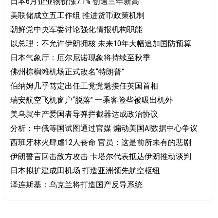
日本6月企业物价涨7.1% 创逾三年新高
美联储成立五工作组 推进货币政策机制
朝鲜党中央军委讨论强化情报机构职能
以总理：不允许伊朗拥核 未来10年大幅追加国防预算
日本气象厅：厄尔尼诺现象将持续至秋季
佛州棕榈滩机场正式改名“特朗普”
伯纳姆几乎笃定出任工党党魁接任英国首相
瑞安航空飞机窗户“脱落” 一乘客险些被吸出机外
美乌就生产爱国者导弹拦截器达成政治协议
分析：中俄等国试图通过官媒 煽动美国AI数据中心争议
西班牙林火肆虐12人丧命 官员：这是前所未有的悲剧
伊朗誓言回击敌方攻击 卡塔尔代表抵达伊朗推动谈判
日本拟扩建成田机场 打造亚洲领先航空枢纽
泽连斯基：乌克兰将打造国产反导系统