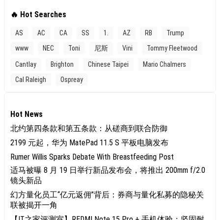
🔥 Hot Searches
AS
AC
CA
SS
1.
AZ
RB
Trump
www
NEC
Toni
尼斯
Vini
Tommy Fleetwood
Cantlay
Brighton
Chinese Taipei
Mario Chalmers
Cal Raleigh
Ospreay
Hot News
北约第四条款和第五条款：从磋商到联合防御
2199 元起，华为 MatePad 11.5 S 平板电脑发布
Rumer Willis Sparks Debate With Breastfeeding Post
适马被曝 8 月 19 日举行新品发布会，将推出 200mm f/2.0
镜头新品
幻方量化员工“亿元返佣”背后：券商与量化私募的隐秘关
联被揭开一角
【IT之家评测室】REDMI Note 15 Pro + 手机体验：坚固耐