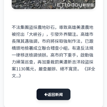
不法集團盜採農地砂石，導致高雄美濃農地
被挖出「大峽谷」，引發外界關注。高雄市
長陳其邁強調，市府將採取強制作法，已跟
橋頭地檢署成立聯合稽查小組，有違反法規
一律移送檢調偵辦。高市府下重手，啟動強
力掃蕩巡查，再加重裁罰美濃新吉洋段盜採
案1130萬元，嚴查嚴辦、絕不寬貸。
《詳全
文...》
返回新闻